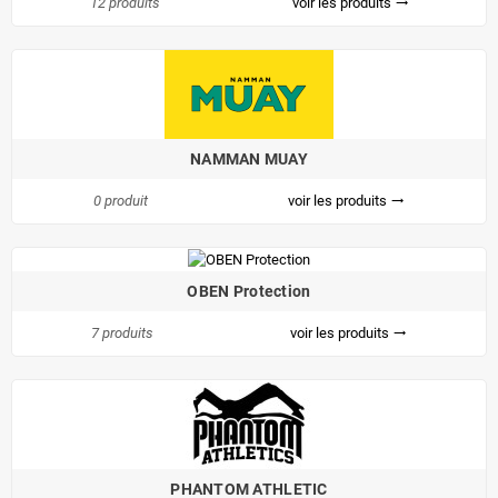
12 produits
voir les produits
trending_flat
NAMMAN MUAY
0 produit
voir les produits
trending_flat
OBEN Protection
7 produits
voir les produits
trending_flat
PHANTOM ATHLETIC