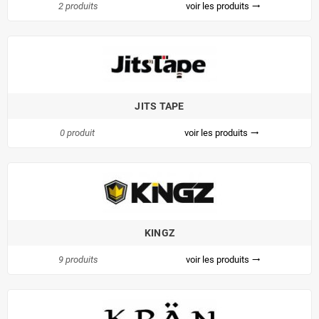
2 produits
voir les produits
trending_flat
JITS TAPE
0 produit
voir les produits
trending_flat
KINGZ
9 produits
voir les produits
trending_flat