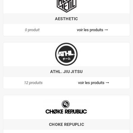
AESTHETIC
0 produit
voir les produits
trending_flat
ATHL. JIU JITSU
12 produits
voir les produits
trending_flat
CHOKE REPUPLIC