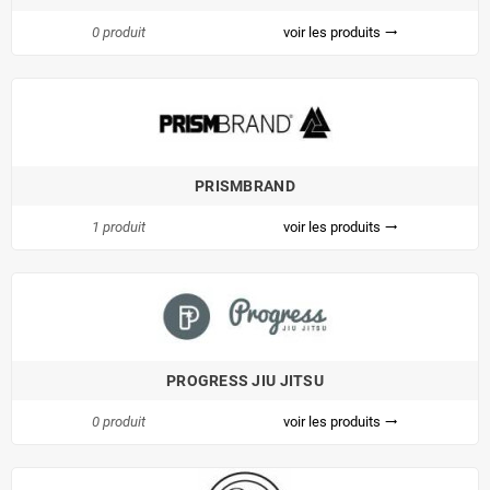
0 produit
voir les produits
trending_flat
PRISMBRAND
1 produit
voir les produits
trending_flat
PROGRESS JIU JITSU
0 produit
voir les produits
trending_flat