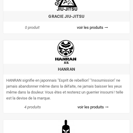
GRACIE JIU-JITSU
0 produit
voir les produits
trending_flat
HANRAN
HANRAN signifie en japonnais "Esprit de rebellion" "Insoumission" ne
jamais abandonner même dans la défaite, ne jamais baisser les yeux
même dans la douleur. Vous étes et resterez un guerrier insoumi ! telle
est la devise de la marque.
4 produits
voir les produits
trending_flat