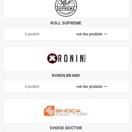
ROLL SUPREME
0 produit
voir les produits
trending_flat
RONIN BRAND
0 produit
voir les produits
trending_flat
SHOCK DOCTOR