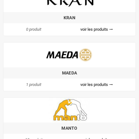
KRAN
0 produit
voir les produits
trending_flat
MAEDA
1 produit
voir les produits
trending_flat
MANTO