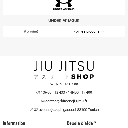
UNDER ARMOUR
0 produit
voir les produits
trending_flat
📞 07 63 18 07 88
🕐 10H00 - 12H00 / 14H00 - 17H00
📧 contact@kimonojiujitsu.fr
📍 32 avenue joseph gasquet 83100 Toulon
Information
Besoin d'aide ?