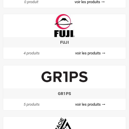
0 produit
voir les produits
trending_flat
FUJI
4 produits
voir les produits
trending_flat
GR1PS
5 produits
voir les produits
trending_flat