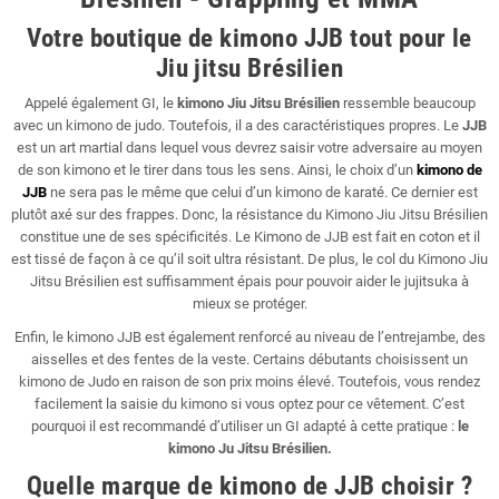
Votre boutique de kimono JJB tout pour le
Jiu jitsu Brésilien
Appelé également GI, le
kimono Jiu Jitsu Brésilien
ressemble beaucoup
avec un kimono de judo. Toutefois, il a des caractéristiques propres. Le
JJB
est un art martial dans lequel vous devrez saisir votre adversaire au moyen
de son kimono et le tirer dans tous les sens. Ainsi, le choix d’un
kimono de
JJB
ne sera pas le même que celui d’un kimono de karaté. Ce dernier est
plutôt axé sur des frappes.
Donc, la résistance du Kimono Jiu Jitsu Brésilien
constitue une de ses spécificités. Le Kimono de JJB est fait en coton et il
est tissé de façon à ce qu’il soit ultra résistant. De plus, le col du Kimono Jiu
Jitsu Brésilien est suffisamment épais pour pouvoir aider le jujitsuka à
mieux se protéger.
Enfin, le kimono JJB est également renforcé au niveau de l’entrejambe, des
aisselles et des fentes de la veste.
Certains débutants choisissent un
kimono de Judo en raison de son prix moins élevé. Toutefois, vous rendez
facilement la saisie du kimono si vous optez pour ce vêtement. C’est
pourquoi il est recommandé d’utiliser un GI adapté à cette pratique :
le
kimono Ju Jitsu Brésilien.
Quelle marque de kimono de JJB choisir ?