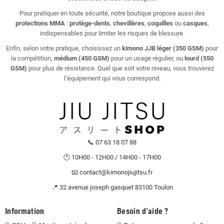
Pour pratiquer en toute sécurité, notre boutique propose aussi des
protections MMA
:
protège-dents
,
chevillères
,
coquilles
ou
casques
,
indispensables pour limiter les risques de blessure.
Enfin, selon votre pratique, choisissez un
kimono JJB léger (350 GSM)
pour
la compétition,
médium (450 GSM)
pour un usage régulier, ou
lourd (550
GSM)
pour plus de résistance. Quel que soit votre niveau, vous trouverez
l’équipement qui vous correspond.
📞 07 63 18 07 88
🕐 10H00 - 12H00 / 14H00 - 17H00
📧 contact@kimonojiujitsu.fr
📍 32 avenue joseph gasquet 83100 Toulon
Information
Besoin d'aide ?