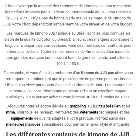
Il faut savoir que la majorité des fabricants de kimono Jiu Jitsu respectent
les critères imposés par la Fédération Internationale de Jiu-Jitsu Brésilien
(IBJJF). Ainsi, il n’y a pas de bonne ou de mauvaise marque de Kimono de
JJB. Votre choix dépend tout simplement de votre niveau et de votre budget.
Les marques de kimono JJB fabriqué au Brésil sont les plus connues en
raison de la qualité du coton du Brésil. D’ailleurs, ces marques sponsorisent
toujours la plupart des compétitions, voire des meilleurs combattants pour
attirer plus de fans. Toutefois, les modèles de Kimono Jiu Jitsu issus de
ces grandes marques sont souvent haut de gamme. Le prix peut aller de
100 € à 250 €.
En revanche, si vous êtes à la recherche d’un
Kimono de JJB pas cher
, vous
remarquerez certainement que le prix d’entrée de gamme pour un kimono
JJB est plus élevé par rapport à celui d’un Kimono de Judo. Les marques de
kimono JJB Honor, Prismbrand ou Manto offrent un excellent rapport
qualité-prix. Vous pouvez acheter votre kimono Ju Jitsu à moins de 100 €.
Découvrez notre sélection dédiée au
grappling
, au
jiu jitsu brésilien
et au
mma
, pour tous les niveaux. Retrouvez des
vêtements
techniques et des
équipements
de qualité adaptés à votre pratique. Profitez aussi des
meilleures marques
spécialisées pour performer avec style et efficacité.
Les différentes couleurs de kimono de JJB