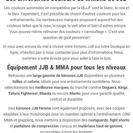
Les couleurs autorisées en compétition par la IBJJF sont le blanc, le noir et
le bleu. Cependant, il est possible de choisir d’autres couleurs pour les
entrainements. De nombreuses marques proposent aujourd’hui des
couleurs telles que le rose, le rouge, le vert olive et bien d’autres encore.
Vous pouvez même retrouver des couleurs « camouflage ». C’est une
question de goût personnel !
Si vous avez encore du mal à choisir votre Kimono JJB sur notre boutique en
ligne, n’hésitez pas à nous contacter pour plus d’informations. Nous
sommes à votre écoute pour vous aider à faire le bon.
Équipement JJB & MMA pour tous les niveaux
Retrouvez une
large gamme de kimonos JJB
disponibles en plusieurs
tailles
et
coloris
, idéals pour vos entraînements quotidiens. Nous
sélectionnons les
meilleures marques
du marché comme
Doguera
,
Kingz
,
Tatami Fightwear
,
Maeda
ou encore
Manto
, pour vous garantir qualité,
confort et durabilité.
Des
kimonos JJB femme
sont également proposés, avec des coupes
adaptées à leur morphologie pour un maintien optimal à l’entraînement. Côté
MMA et grappling, nous mettons à disposition des
rashguards
,
fight shorts
et
pantalons de compression
conçus en
matériaux haut de gamme
,
accessibles à tous les budgets.