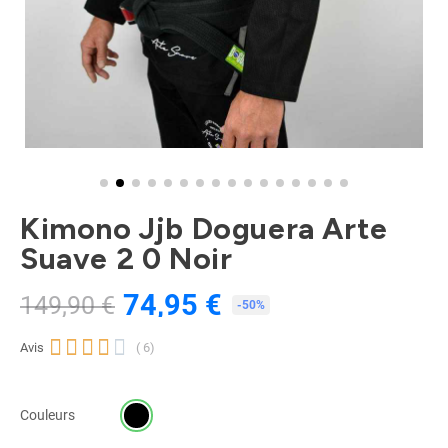
Kimono Jjb Doguera Arte
Suave 2 0 Noir
74,95 €
149,90 €
TTC
-50%





Avis
( 6)
Couleurs