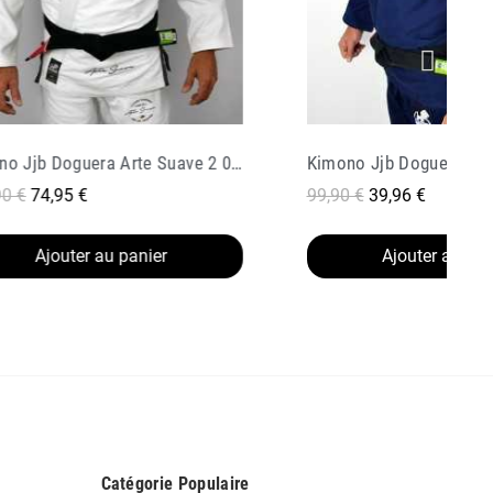
Kimono Jjb Doguera Elementar V 2 Navy
Kimono Jjb Hanran Sens
 €
39,96 €
139,90 €
69,95 €
Ajouter au panier
Ajouter au pan
Catégorie Populaire