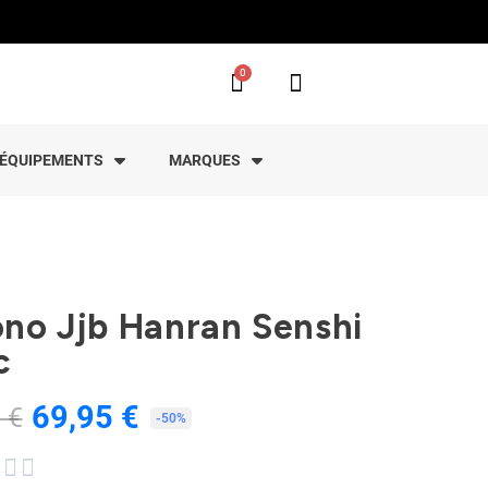
ÉQUIPEMENTS
MARQUES
no Jjb Hanran Senshi
c
69,95 €
 €
TTC
-50%

