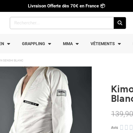
Livraison Offerte dès 70€ en France
📦
EN
GRAPPLING
MMA
VÊTEMENTS
N SENSHI BLANC
Kimo
Blan
139,90



Avis