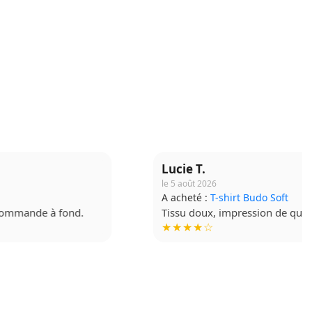
Lucie T.
le 5 août 2026
A acheté :
T-shirt Budo Soft
Tissu doux, impression de qualité. Très contente !
★★★★☆