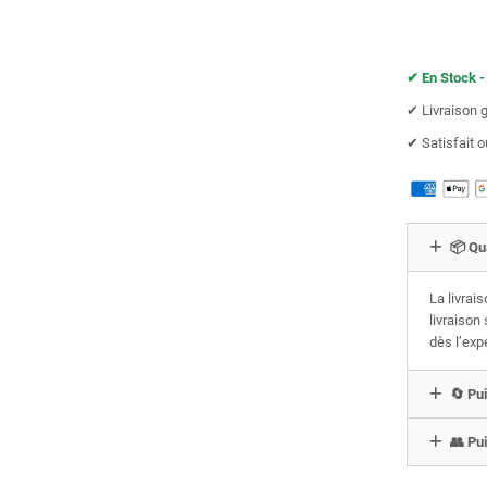
✔︎ En Stock -
✔︎ Livraison 
✔︎ Satisfait
📦 Qu
La livrai
livraison
dès l’exp
🔄 Pui
👥 Pui