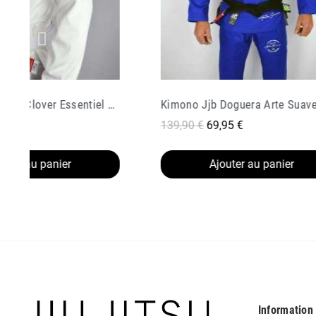
Kimono Jjb Doguera Arte Suave 2 0 Bleu
Kimono De Jjb Manto X3 Navy 
95 €
99,90 €
69,93 €
outer au panier
Ajouter au panier
Information