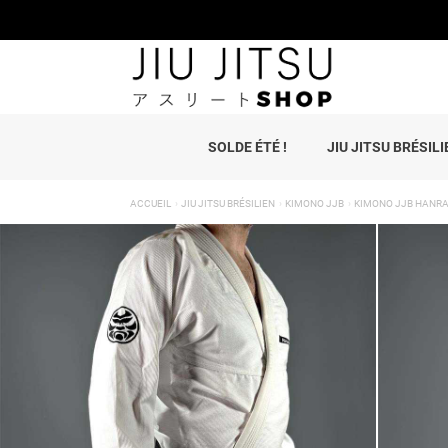
SOLDE ÉTÉ !
JIU JITSU BRÉSILI
ACCUEIL
JIU JITSU BRÉSILIEN
KIMONO JJB
KIMONO JJB HANRA