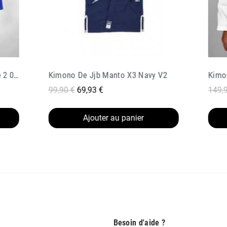
V2
Kimono Jjb Doguera Arte Suave 2 0 Blanc
149,90 €
74,95 €
99,90
Ajouter au panier
Besoin d'aide ?