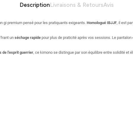
Description
Livraisons & Retours
Avis
 un gi premium pensé pour les pratiquants exigeants.
Homologué IBJJF
, il est 
ffrant un
séchage rapide
pour plus de praticité après vos sessions. Le pantalon
 de l’esprit guerrier
, ce kimono se distingue par son équilibre entre solidité et 