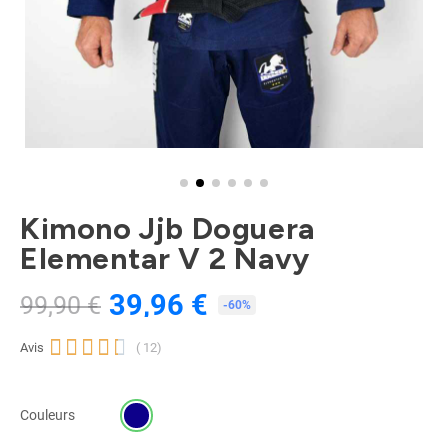
Kimono Jjb Doguera
Elementar V 2 Navy
39,96 €
99,90 €
TTC
-60%





Avis
( 12)
Couleurs