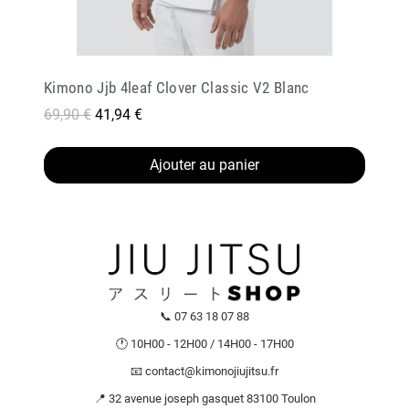
Kimono Jjb 4leaf Clover Classic V2 Blanc
69,90 €
41,94 €
Ajouter au panier
📞 07 63 18 07 88
🕐 10H00 - 12H00 / 14H00 - 17H00
📧 contact@kimonojiujitsu.fr
📍 32 avenue joseph gasquet 83100 Toulon