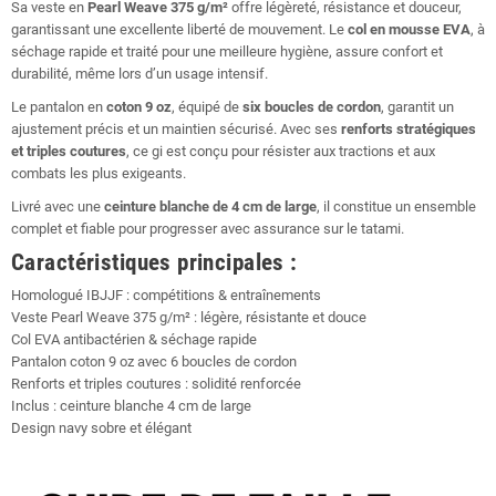
Sa veste en
Pearl Weave 375 g/m²
offre légèreté, résistance et douceur,
garantissant une excellente liberté de mouvement. Le
col en mousse EVA
, à
séchage rapide et traité pour une meilleure hygiène, assure confort et
durabilité, même lors d’un usage intensif.
Le pantalon en
coton 9 oz
, équipé de
six boucles de cordon
, garantit un
ajustement précis et un maintien sécurisé. Avec ses
renforts stratégiques
et triples coutures
, ce gi est conçu pour résister aux tractions et aux
combats les plus exigeants.
Livré avec une
ceinture blanche de 4 cm de large
, il constitue un ensemble
complet et fiable pour progresser avec assurance sur le tatami.
Caractéristiques principales :
Homologué IBJJF : compétitions & entraînements
Veste Pearl Weave 375 g/m² : légère, résistante et douce
Col EVA antibactérien & séchage rapide
Pantalon coton 9 oz avec 6 boucles de cordon
Renforts et triples coutures : solidité renforcée
Inclus : ceinture blanche 4 cm de large
Design navy sobre et élégant