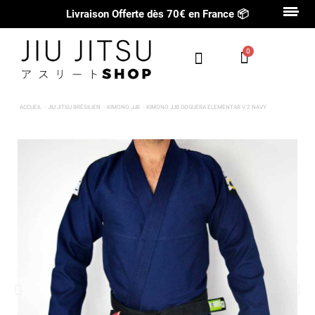
Livraison Offerte dès 70€ en France
📦
ACCUEIL
JIU JITSU BRÉSILIEN
KIMONO JJB
KIMONO JJB DOGUERA ELEMENTAR V 2 NAVY