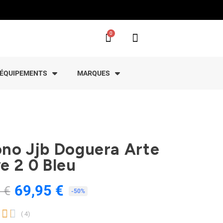
ÉQUIPEMENTS
MARQUES
no Jjb Doguera Arte
e 2 0 Bleu
69,95 €
 €
TTC
-50%


( 4)