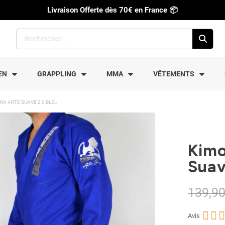
Livraison Offerte dès 70€ en France
📦
EN
GRAPPLING
MMA
VÊTEMENTS
A ARTE SUAVE 2 0 BLEU
Kimo
Suav
139,90



Avis