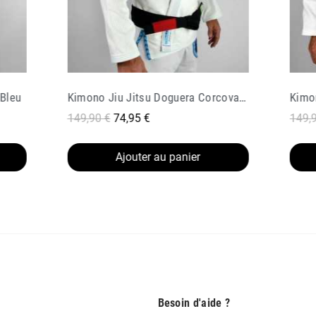
Kimono Jiu Jitsu Doguera Corcovado Blanc
Kimono Jjb Doguera Arte Suave 2 0 Blanc
Kimo
149,90 €
74,95 €
99,90
Ajouter au panier
Besoin d'aide ?