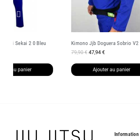
Doguera Sobrio V2 Bleu
4 €
149,90 €
74,95 €
outer au panier
Ajouter au panier
Information