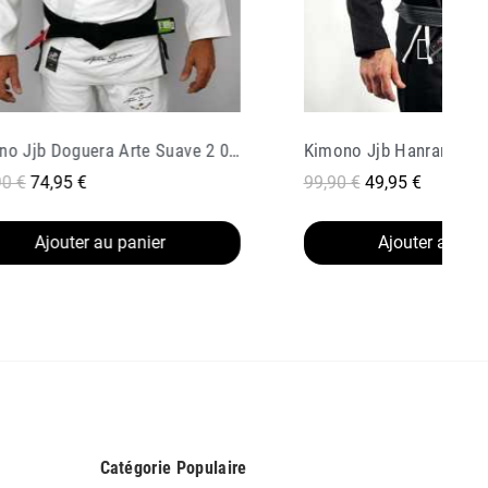
no Jjb Hanran Kanso Noir
 €
49,95 €
79,90 €
47,94 €
Ajouter au panier
Ajouter au pan
Catégorie Populaire