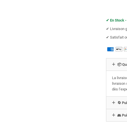
✔︎ En Stock -
✔︎ Livraison 
✔︎ Satisfait
📦 Qu
La livrai
livraison
dès l’exp
🔄 Pui
👥 Pui