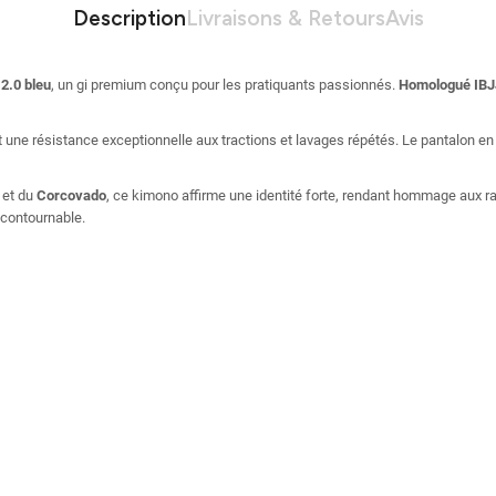
Description
Livraisons & Retours
Avis
2.0 bleu
, un gi premium conçu pour les pratiquants passionnés.
Homologué IBJ
 une résistance exceptionnelle aux tractions et lavages répétés. Le pantalon e
 et du
Corcovado
, ce kimono affirme une identité forte, rendant hommage aux ra
incontournable.