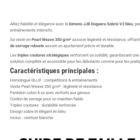
Alliez fiabilité et élégance avec le
kimono JJB Doguera Sobrio V2 bleu
, p
entraînements intensifs.
Sa veste en
Pearl Weave 350 g/m²
associe légèreté et résistance, offran
de serrage robuste
assure un ajustement précis et durable.
Les
triples coutures stratégiques
renforcent sa solidité, garantissant un
solution complète et accessible pour les débutants comme pour les prati
Caractéristiques principales :
Homologué IBJJF : compétitions & entraînements
Veste Pearl Weave 350 g/m² : légèreté et résistance
Pantalon coton 8 oz avec renforts aux genoux
Cordon de serrage pour un maintien fiable
Triples coutures : durabilité renforcée
Design sobre et élégant en bleu
Inclus : ceinture blanche