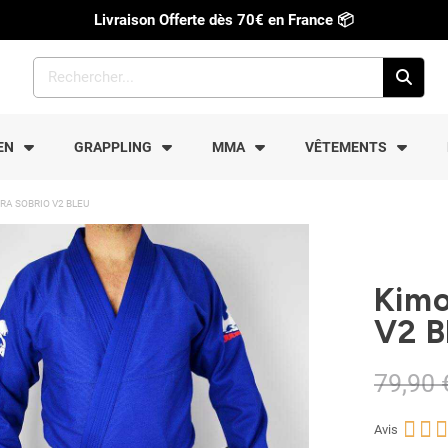
Livraison Offerte dès 70€ en France
📦
EN
GRAPPLING
MMA
VÊTEMENTS
RA SOBRIO V2 BLEU
Kimo
V2 B
79,90 



Avis