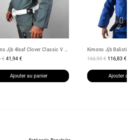
o Jjb Balistico 3 0 Bleu
90 €
116,83 €
69,90 €
41,94 €
Ajouter au panier
Ajouter au pan