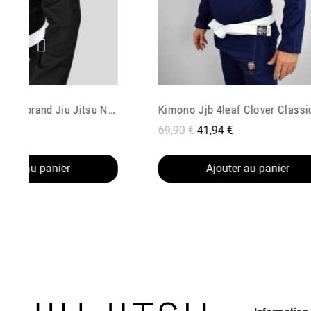
Kimono Jjb 4leaf Clover Classic V 2 Navy
Kimono Jjb Honor Spartiate Bl
4 €
89,90 €
53,94 €
outer au panier
Ajouter au panier