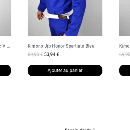
eu
Kimono Jjb 4leaf Clover Classic V 2 Gris
Kimon
69,90 €
41,94 €
166,
Ajouter au panier