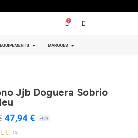
ÉQUIPEMENTS
MARQUES
no Jjb Doguera Sobrio
leu
47,94 €
€
TTC
-40%


( 2)