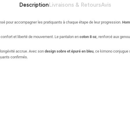
Description
Livraisons & Retours
Avis
ensé pour accompagner les pratiquants à chaque étape de leur progression.
Homo
t confort et liberté de mouvement. Le pantalon en
coton 8 oz
, renforcé aux genou
e longévité accrue. Avec son
design sobre et épuré en bleu
, ce kimono conjugue s
quants confirmés.