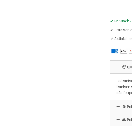
✔︎ En Stock -
✔︎ Livraison 
✔︎ Satisfait
📦 Qu
La livrai
livraison
dès l’exp
🔄 Pui
👥 Pui