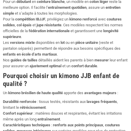
Pour un
débutant
en
ceinture blanche
, un modèle en
coton léger
reste la
meilleure option. Il facilite l’
entraînement quotidien
, assure un
entretien
simple
et s’adapte à toutes les morphologies.
Pour la
compétition IBJJF
, privilégiez un
kimono renforcé
avec
coutures
solides
,
col épais
et
jupe résistante
. Ces modèles respectent les normes
officielles de la
fédération internationale
et garantissent une
longévité
supérieure
.
Les
versions mixte
disponibles en
lot
ou en
pièce unitaire
(veste et
pantalon séparés) permettent de répondre aux besoins spécifiques des
enfants en école d’arts martiaux
.
Nos
guides de tailles
détaillés aident les parents à bien
mesurer
leur enfant
pour assurer un
ajustement optimal
et un
confort durable
.
Pourquoi choisir un kimono JJB enfant de
qualité ?
Un
kimono brésilien de haute qualité
apporte des
avantages majeurs
:
Durabilité renforcée
: tissus testés, résistants aux
lavages fréquents
,
limitant le
rétrécissement
.
Confort supérieur
: matières douces et respirantes, évitant les irritations
même après un long
entraînement
.
Caractéristiques techniques
:
renforts aux points principaux
,
coutures
solides
,
mousses intérieures
sur certains modèles pour plus de protection.