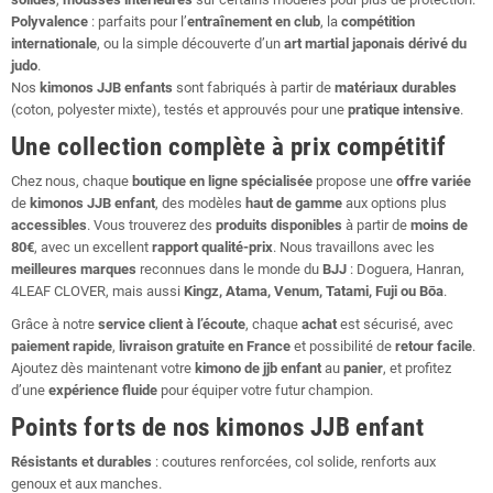
Polyvalence
: parfaits pour l’
entraînement en club
, la
compétition
internationale
, ou la simple découverte d’un
art martial japonais dérivé du
judo
.
Nos
kimonos JJB enfants
sont fabriqués à partir de
matériaux durables
(coton, polyester mixte), testés et approuvés pour une
pratique intensive
.
Une collection complète à prix compétitif
Chez nous, chaque
boutique en ligne spécialisée
propose une
offre variée
de
kimonos JJB enfant
, des modèles
haut de gamme
aux options plus
accessibles
. Vous trouverez des
produits disponibles
à partir de
moins de
80€
, avec un excellent
rapport qualité-prix
. Nous travaillons avec les
meilleures marques
reconnues dans le monde du
BJJ
: Doguera, Hanran,
4LEAF CLOVER, mais aussi
Kingz, Atama, Venum, Tatami, Fuji ou Bōa
.
Grâce à notre
service client à l’écoute
, chaque
achat
est sécurisé, avec
paiement rapide
,
livraison gratuite en France
et possibilité de
retour facile
.
Ajoutez dès maintenant votre
kimono de jjb enfant
au
panier
, et profitez
d’une
expérience fluide
pour équiper votre futur champion.
Points forts de nos kimonos JJB enfant
Résistants et durables
: coutures renforcées, col solide, renforts aux
genoux et aux manches.