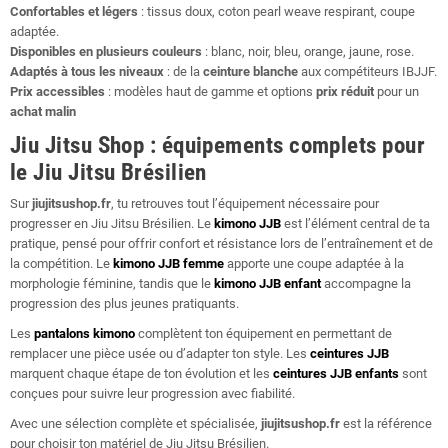
Confortables et légers
: tissus doux, coton pearl weave respirant, coupe
adaptée.
Disponibles en plusieurs couleurs
: blanc, noir, bleu, orange, jaune, rose.
Adaptés à tous les niveaux
: de la
ceinture blanche
aux compétiteurs IBJJF.
Prix accessibles
: modèles haut de gamme et options
prix réduit
pour un
achat malin
Jiu Jitsu Shop : équipements complets pour
le Jiu Jitsu Brésilien
Sur
jiujitsushop.fr
, tu retrouves tout l’équipement nécessaire pour
progresser en Jiu Jitsu Brésilien. Le
kimono JJB
est l’élément central de ta
pratique, pensé pour offrir confort et résistance lors de l’entraînement et de
la compétition. Le
kimono JJB femme
apporte une coupe adaptée à la
morphologie féminine, tandis que le
kimono JJB enfant
accompagne la
progression des plus jeunes pratiquants.
Les
pantalons kimono
complètent ton équipement en permettant de
remplacer une pièce usée ou d’adapter ton style. Les
ceintures JJB
marquent chaque étape de ton évolution et les
ceintures JJB enfants
sont
conçues pour suivre leur progression avec fiabilité.
Avec une sélection complète et spécialisée,
jiujitsushop.fr
est la référence
pour choisir ton matériel de Jiu Jitsu Brésilien.