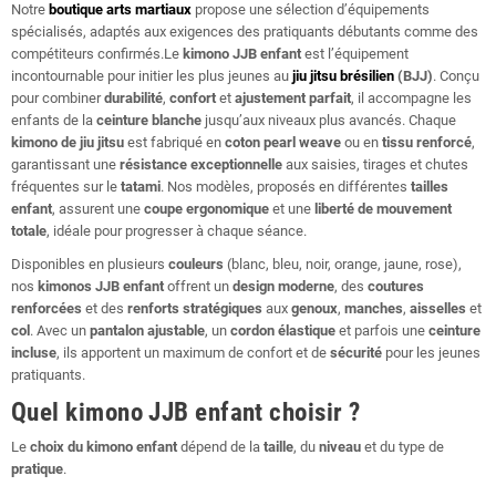
Notre
boutique arts martiaux
propose une sélection d’équipements
spécialisés, adaptés aux exigences des pratiquants débutants comme des
compétiteurs confirmés.Le
kimono JJB enfant
est l’équipement
incontournable pour initier les plus jeunes au
jiu jitsu brésilien
(BJJ)
. Conçu
pour combiner
durabilité
,
confort
et
ajustement parfait
, il accompagne les
enfants de la
ceinture blanche
jusqu’aux niveaux plus avancés. Chaque
kimono de jiu jitsu
est fabriqué en
coton pearl weave
ou en
tissu renforcé
,
garantissant une
résistance exceptionnelle
aux saisies, tirages et chutes
fréquentes sur le
tatami
. Nos modèles, proposés en différentes
tailles
enfant
, assurent une
coupe ergonomique
et une
liberté de mouvement
totale
, idéale pour progresser à chaque séance.
Disponibles en plusieurs
couleurs
(blanc, bleu, noir, orange, jaune, rose),
nos
kimonos JJB enfant
offrent un
design moderne
, des
coutures
renforcées
et des
renforts stratégiques
aux
genoux
,
manches
,
aisselles
et
col
. Avec un
pantalon ajustable
, un
cordon élastique
et parfois une
ceinture
incluse
, ils apportent un maximum de confort et de
sécurité
pour les jeunes
pratiquants.
Quel kimono JJB enfant choisir ?
Le
choix du kimono enfant
dépend de la
taille
, du
niveau
et du type de
pratique
.