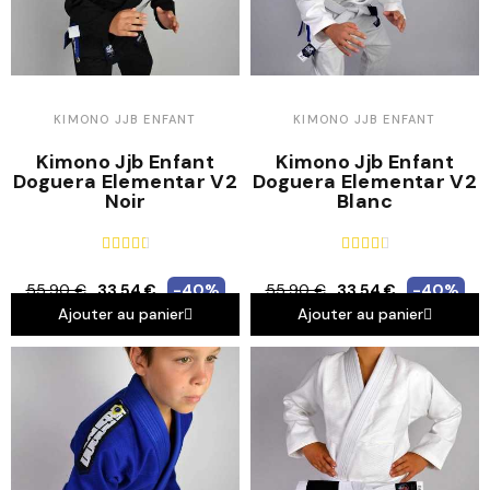
KIMONO JJB ENFANT
KIMONO JJB ENFANT
Kimono Jjb Enfant
Kimono Jjb Enfant
Doguera Elementar V2
Doguera Elementar V2
Noir
Blanc










55,90 €
33,54 €
-40%
55,90 €
33,54 €
-40%
Ajouter au panier
Ajouter au panier