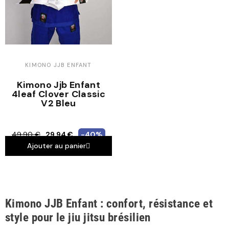
KIMONO JJB ENFANT
Kimono Jjb Enfant
4leaf Clover Classic
V2 Bleu
49,90 €
29,94 €
-40%
Ajouter au panier
Kimono JJB Enfant : confort, résistance et
style pour le jiu jitsu brésilien