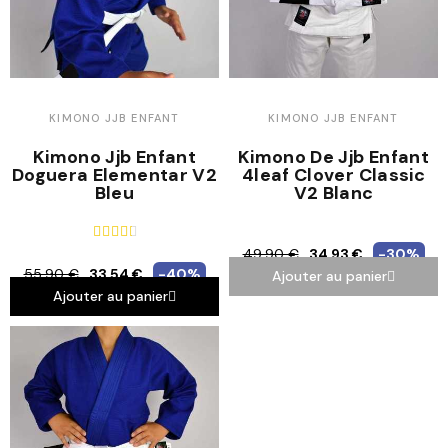
KIMONO JJB ENFANT
KIMONO JJB ENFANT
Kimono Jjb Enfant
Kimono De Jjb Enfant
Doguera Elementar V2
4leaf Clover Classic
Bleu
V2 Blanc





49,90 €
34,93 €
-30%
55,90 €
33,54 €
-40%
Ajouter au panier
Ajouter au panier