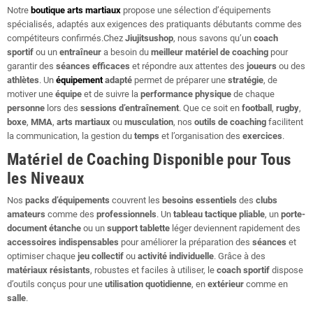
Notre
boutique arts martiaux
propose une sélection d’équipements
spécialisés, adaptés aux exigences des pratiquants débutants comme des
compétiteurs confirmés.Chez
Jiujitsushop
, nous savons qu’un
coach
sportif
ou un
entraîneur
a besoin du
meilleur matériel de coaching
pour
garantir des
séances efficaces
et répondre aux attentes des
joueurs
ou des
athlètes
. Un
équipement
adapté
permet de préparer une
stratégie
, de
motiver une
équipe
et de suivre la
performance physique
de chaque
personne
lors des
sessions d’entraînement
. Que ce soit en
football
,
rugby
,
boxe
,
MMA
,
arts martiaux
ou
musculation
, nos
outils de coaching
facilitent
la communication, la gestion du
temps
et l’organisation des
exercices
.
Matériel de Coaching Disponible pour Tous
les Niveaux
Nos
packs d’équipements
couvrent les
besoins essentiels
des
clubs
amateurs
comme des
professionnels
. Un
tableau tactique pliable
, un
porte-
document étanche
ou un
support tablette
léger deviennent rapidement des
accessoires indispensables
pour améliorer la préparation des
séances
et
optimiser chaque
jeu collectif
ou
activité individuelle
. Grâce à des
matériaux résistants
, robustes et faciles à utiliser, le
coach sportif
dispose
d’outils conçus pour une
utilisation quotidienne
, en
extérieur
comme en
salle
.