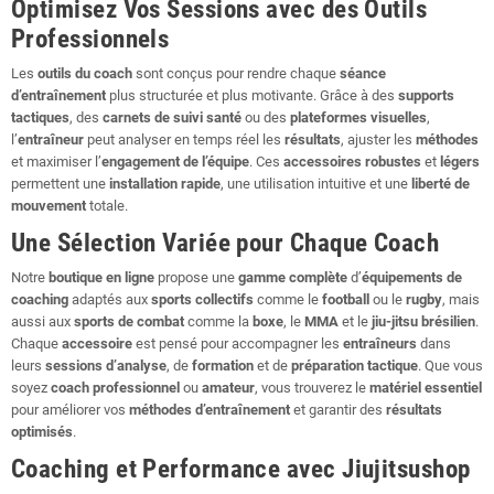
Optimisez Vos Sessions avec des Outils
Professionnels
Les
outils du coach
sont conçus pour rendre chaque
séance
d’entraînement
plus structurée et plus motivante. Grâce à des
supports
tactiques
, des
carnets de suivi santé
ou des
plateformes visuelles
,
l’
entraîneur
peut analyser en temps réel les
résultats
, ajuster les
méthodes
et maximiser l’
engagement de l’équipe
. Ces
accessoires robustes
et
légers
permettent une
installation rapide
, une utilisation intuitive et une
liberté de
mouvement
totale.
Une Sélection Variée pour Chaque Coach
Notre
boutique en ligne
propose une
gamme complète
d’
équipements de
coaching
adaptés aux
sports collectifs
comme le
football
ou le
rugby
, mais
aussi aux
sports de combat
comme la
boxe
, le
MMA
et le
jiu-jitsu brésilien
.
Chaque
accessoire
est pensé pour accompagner les
entraîneurs
dans
leurs
sessions d’analyse
, de
formation
et de
préparation tactique
. Que vous
soyez
coach professionnel
ou
amateur
, vous trouverez le
matériel essentiel
pour améliorer vos
méthodes d’entraînement
et garantir des
résultats
optimisés
.
Coaching et Performance avec Jiujitsushop