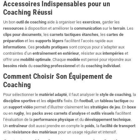
Accessoires Indispensables pour un
Coaching Réussi
Un bon
outil de coaching
aide à organiser les
exercices
, garder les
ressources
à disposition et améliorer la
communication
sur le
terrain
. Les
clips pour documents
, les
carnets tactiques étanches
, les
cartes de
préparation
et les
supports légers
facilitent l’accès rapide aux
informations
. Ces
produits pratiques
sont conçus pour s’adapter aux
contraintes d’un
entraînement en extérieur
, résister aux
intempéries
et
offrir une
mobilité optimale
. Chaque
modèle
est pensé pour répondre aux
besoins réels
du
coaching professionnel
et du
coaching individuel
.
Comment Choisir Son Équipement de
Coaching
Pour sélectionner le
matériel adapté
, il faut analyser le
style de coaching
, la
discipline sportive
et les
objectifs
fixés. En
football
, un
tableau tactique
ou
un
support vidéo
permet d’illustrer clairement les
stratégies de jeu
. En
boxe
ou en
rugby
, les
packs avec carnets d’analyse
et
outils visuels
facilitent
l’évaluation de la
performance physique
et du
développement technique
.
Un
entraîneur
doit aussi prendre en compte le
poids
, la
facilité de transport
et la
résistance des matériaux
pour un usage régulier et intensif.