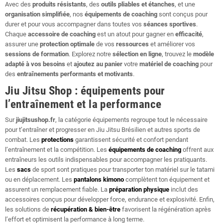
Avec des
produits résistants
, des
outils pliables et étanches
, et une
organisation simplifiée
, nos
équipements de coaching
sont conçus pour
durer et pour vous accompagner dans toutes vos
séances sportives
.
Chaque
accessoire de coaching
est un atout pour gagner en
efficacité
,
assurer une
protection optimale
de vos
ressources
et améliorer vos
sessions de formation
. Explorez notre
sélection en ligne
, trouvez le
modèle
adapté à vos besoins
et
ajoutez au panier
votre
matériel de coaching
pour
des
entraînements performants et motivants
.
Jiu Jitsu Shop : équipements pour
l’entraînement et la performance
Sur
jiujitsushop.fr
, la catégorie équipements regroupe tout le nécessaire
pour t’entraîner et progresser en Jiu Jitsu Brésilien et autres sports de
combat. Les
protections
garantissent sécurité et confort pendant
l’entraînement et la compétition. Les
équipements de coaching
offrent aux
entraîneurs les outils indispensables pour accompagner les pratiquants.
Les
sacs
de sport sont pratiques pour transporter ton matériel sur le tatami
ou en déplacement. Les
pantalons kimono
complètent ton équipement et
assurent un remplacement fiable. La
préparation physique
inclut des
accessoires conçus pour développer force, endurance et explosivité. Enfin,
les solutions de
récupération & bien-être
favorisent la régénération après
l’effort et optimisent la performance à long terme.