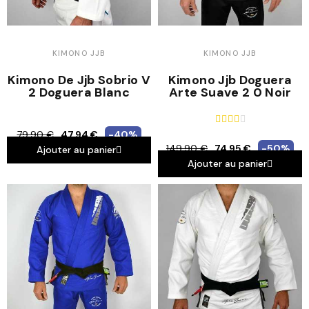
KIMONO JJB
KIMONO JJB
Kimono De Jjb Sobrio V
Kimono Jjb Doguera
2 Doguera Blanc
Arte Suave 2 0 Noir





79,90 €
47,94 €
-40%
149,90 €
74,95 €
-50%
Ajouter au panier
Ajouter au panier