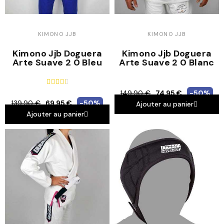
KIMONO JJB
KIMONO JJB
Kimono Jjb Doguera
Kimono Jjb Doguera
Arte Suave 2 0 Bleu
Arte Suave 2 0 Blanc





149,90 €
74,95 €
-50%
139,90 €
69,95 €
-50%
Ajouter au panier
Ajouter au panier