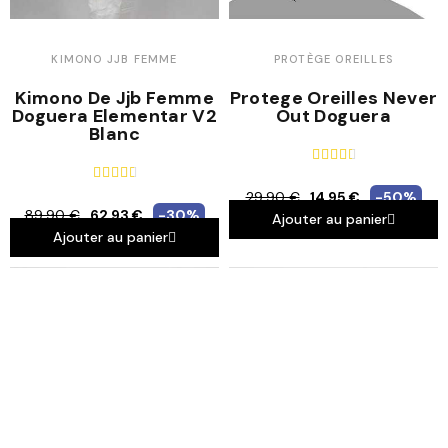
KIMONO JJB FEMME
PROTÈGE OREILLES
Kimono De Jjb Femme
Protege Oreilles Never
Doguera Elementar V2
Out Doguera
Blanc










29,90 €
14,95 €
-50%
89,90 €
62,93 €
-30%
Ajouter au panier
Ajouter au panier