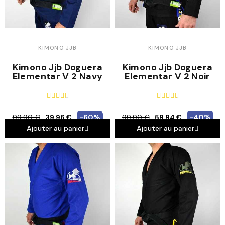
KIMONO JJB
KIMONO JJB
Kimono Jjb Doguera
Kimono Jjb Doguera
Elementar V 2 Navy
Elementar V 2 Noir










99,90 €
39,96 €
-60%
99,90 €
59,94 €
-40%
Ajouter au panier
Ajouter au panier