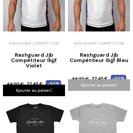
RASHGUARD COMPÉTITION
RASHGUARD COMPÉTITION
Rashguard Jjb
Rashguard Jjb
Compétiteur Ibjjf
Compétiteur Ibjjf Bleu
Violet
44,90 €
22,45 €
-50%
44,90 €
22,45 €
-50%
Ajouter au panier
Ajouter au panier