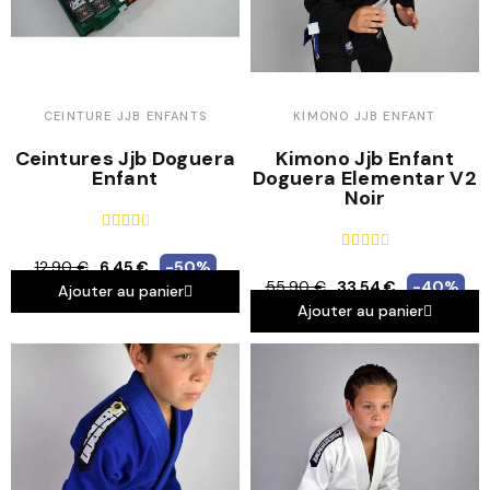
CEINTURE JJB ENFANTS
KIMONO JJB ENFANT
Ceintures Jjb Doguera
Kimono Jjb Enfant
Enfant
Doguera Elementar V2
Noir










12,90 €
6,45 €
-50%
55,90 €
33,54 €
-40%
Ajouter au panier
Ajouter au panier