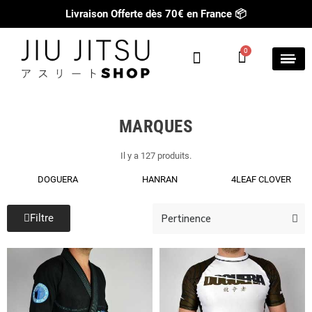
Livraison Offerte dès 70€ en France
📦
MARQUES
Il y a 127 produits.
DOGUERA
HANRAN
4LEAF CLOVER
Filtre