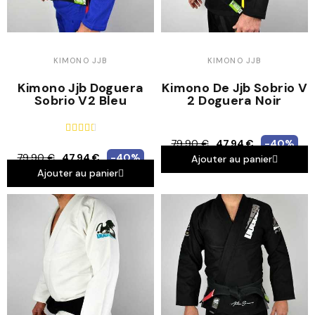
KIMONO JJB
KIMONO JJB
Kimono Jjb Doguera
Kimono De Jjb Sobrio V
Sobrio V2 Bleu
2 Doguera Noir





79,90 €
47,94 €
-40%
79,90 €
47,94 €
-40%
Ajouter au panier
Ajouter au panier