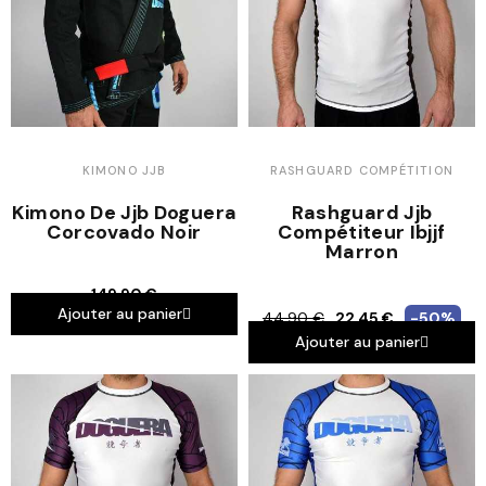
KIMONO JJB
RASHGUARD COMPÉTITION
Kimono De Jjb Doguera
Rashguard Jjb
Corcovado Noir
Compétiteur Ibjjf
Marron
149,90 €
Ajouter au panier
44,90 €
22,45 €
-50%
Ajouter au panier