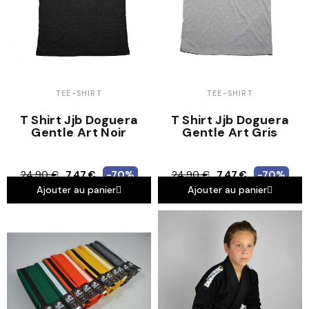
TEE-SHIRT
TEE-SHIRT
T Shirt Jjb Doguera
T Shirt Jjb Doguera
Gentle Art Noir
Gentle Art Gris
24,90 €
7,47 €
-70%
24,90 €
7,47 €
-70%
Ajouter au panier
Ajouter au panier