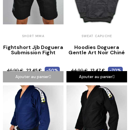
SHORT MMA
SWEAT CAPUCHE
Fightshort Jjb Doguera
Hoodies Doguera
Submission Fight
Gentle Art Noir Chiné
46,90 €
23,45 €
-50%
44,90 €
13,47 €
-70%
Ajouter au panier
Ajouter au panier