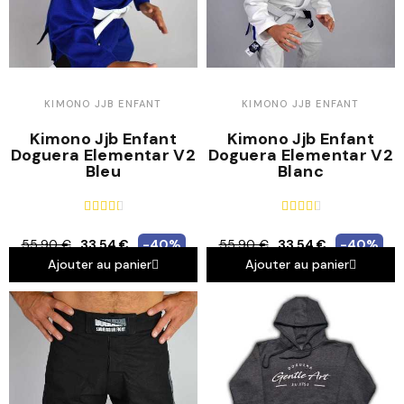
KIMONO JJB ENFANT
KIMONO JJB ENFANT
Kimono Jjb Enfant
Kimono Jjb Enfant
Doguera Elementar V2
Doguera Elementar V2
Bleu
Blanc










55,90 €
33,54 €
-40%
55,90 €
33,54 €
-40%
Ajouter au panier
Ajouter au panier