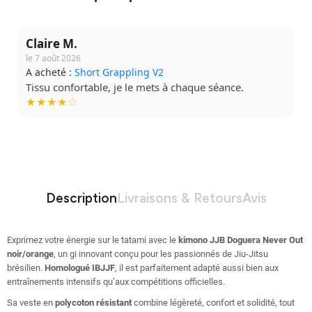
Claire M.
le 7 août 2026
A acheté :
Short Grappling V2
Tissu confortable, je le mets à chaque séance.
★★★★☆
Description
Livraisons & Retours
Avis
Exprimez votre énergie sur le tatami avec le
kimono JJB Doguera Never Out
noir/orange
, un gi innovant conçu pour les passionnés de Jiu-Jitsu
brésilien.
Homologué IBJJF
, il est parfaitement adapté aussi bien aux
entraînements intensifs qu’aux compétitions officielles.
Sa veste en
polycoton résistant
combine légèreté, confort et solidité, tout