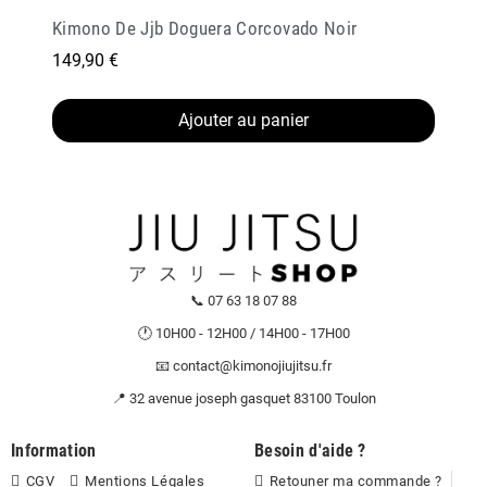
Kimono De Jjb Doguera Corcovado Noir
149,90 €
Ajouter au panier
📞 07 63 18 07 88
🕐 10H00 - 12H00 / 14H00 - 17H00
📧 contact@kimonojiujitsu.fr
📍 32 avenue joseph gasquet 83100 Toulon
Information
Besoin d'aide ?
CGV
Mentions Légales
Retouner ma commande ?