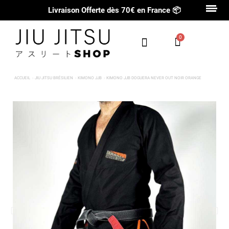
Livraison Offerte dès 70€ en France
📦
ACCUEIL
JIU JITSU BRÉSILIEN
KIMONO JJB
KIMONO JJB DOGUERA NEVER OUT NOIR ORANGE