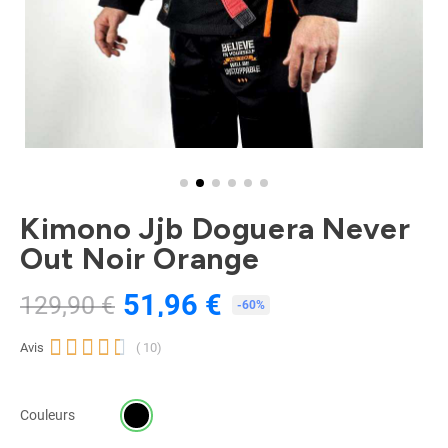
Kimono Jjb Doguera Never
Out Noir Orange
51,96 €
129,90 €
TTC
-60%





Avis
( 10)
Couleurs