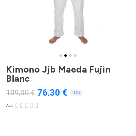
Kimono Jjb Maeda Fujin
Blanc
76,30 €
109,00 €
TTC
-30%





Avis