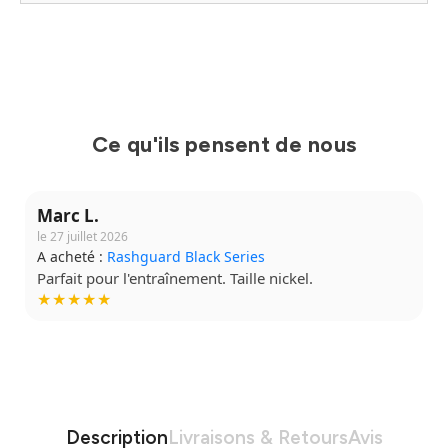
Ce qu'ils pensent de nous
Claire M.
le 4 août 2026
A acheté :
Short Grappling V2
Tissu confortable, je le mets à chaque séance.
★★★★☆
Description
Livraisons & Retours
Avis