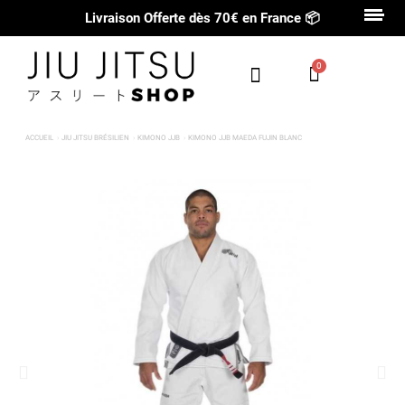
Livraison Offerte dès 70€ en France
📦
ACCUEIL
JIU JITSU BRÉSILIEN
KIMONO JJB
KIMONO JJB MAEDA FUJIN BLANC